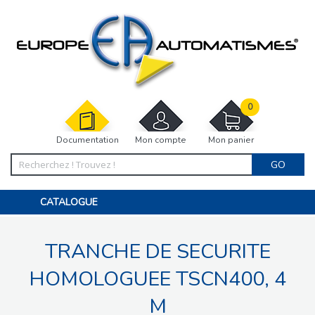
0
Documentation
Mon compte
Mon panier
GO
CATALOGUE
PORTAIL, PORTILLON, CLÔTURE, PERGOLA
PORTE DE GARAGE, RIDEAU
TRANCHE DE SECURITE
MOTORISATIONS
ACCESSOIRES ET ELECTRONIQUES
BARRIÈRES PARKING
HOMOLOGUEE TSCN400, 4
INTERPHONES VISIOPHONES
PIÈCES DÉTACHÉES
M