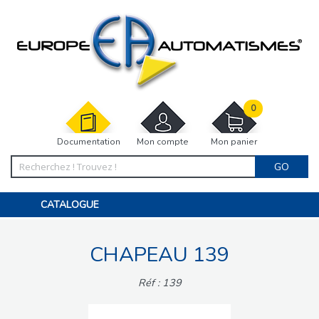
0
Documentation
Mon compte
Mon panier
GO
CATALOGUE
PORTAIL, PORTILLON, CLÔTURE, PERGOLA
PORTE DE GARAGE, RIDEAU
CHAPEAU 139
MOTORISATIONS
ACCESSOIRES ET ELECTRONIQUES
BARRIÈRES PARKING
Réf : 139
INTERPHONES VISIOPHONES
PIÈCES DÉTACHÉES