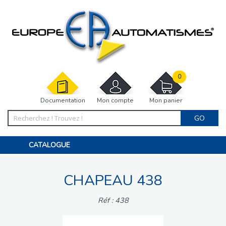
0
Documentation
Mon compte
Mon panier
GO
CATALOGUE
PORTAIL, PORTILLON, CLÔTURE, PERGOLA
PORTE DE GARAGE, RIDEAU
CHAPEAU 438
MOTORISATIONS
ACCESSOIRES ET ELECTRONIQUES
BARRIÈRES PARKING
Réf : 438
INTERPHONES VISIOPHONES
PIÈCES DÉTACHÉES