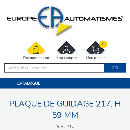
0
Documentation
Mon compte
Mon panier
GO
CATALOGUE
PORTAIL, PORTILLON, CLÔTURE, PERGOLA
PORTE DE GARAGE, RIDEAU
PLAQUE DE GUIDAGE 217, H
MOTORISATIONS
ACCESSOIRES ET ELECTRONIQUES
BARRIÈRES PARKING
59 MM
INTERPHONES VISIOPHONES
PIÈCES DÉTACHÉES
Réf : 217