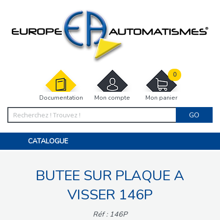
0
Documentation
Mon compte
Mon panier
GO
CATALOGUE
PORTAIL, PORTILLON, CLÔTURE, PERGOLA
PORTE DE GARAGE, RIDEAU
BUTEE SUR PLAQUE A
MOTORISATIONS
ACCESSOIRES ET ELECTRONIQUES
BARRIÈRES PARKING
VISSER 146P
INTERPHONES VISIOPHONES
PIÈCES DÉTACHÉES
Réf : 146P