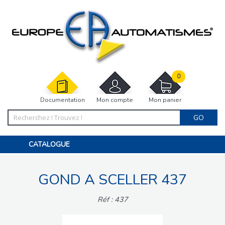
0
Documentation
Mon compte
Mon panier
GO
CATALOGUE
PORTAIL, PORTILLON, CLÔTURE, PERGOLA
PORTE DE GARAGE, RIDEAU
GOND A SCELLER 437
MOTORISATIONS
ACCESSOIRES ET ELECTRONIQUES
BARRIÈRES PARKING
Réf : 437
INTERPHONES VISIOPHONES
PIÈCES DÉTACHÉES