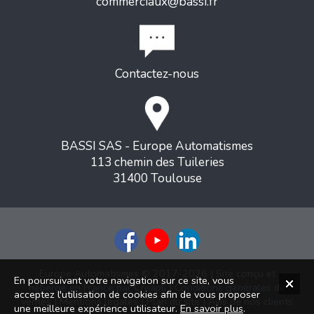
commerciaux@bassi.fr
Contactez-nous
BASSI SAS - Europe Automatismes
113 chemin des Tuileries
31400 Toulouse
Europe Automatismes © 2017-2026 | Site conçu et
En poursuivant votre navigation sur ce site, vous
hébergé en France par
Creapli
|
Conditions générales de
acceptez l'utilisation de cookies afin de vous proposer
ventes
|
Mentions légales
|
Plan du site
|
Avis de nos clients
une meilleure expérience utilisateur.
En savoir plus
.