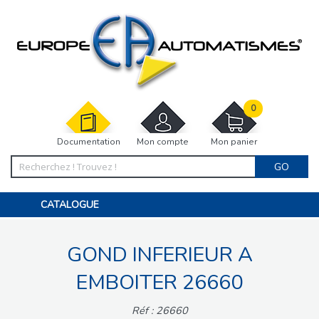
0
Documentation
Mon compte
Mon panier
GO
CATALOGUE
PORTAIL, PORTILLON, CLÔTURE, PERGOLA
PORTE DE GARAGE, RIDEAU
GOND INFERIEUR A
MOTORISATIONS
ACCESSOIRES ET ELECTRONIQUES
BARRIÈRES PARKING
EMBOITER 26660
INTERPHONES VISIOPHONES
PIÈCES DÉTACHÉES
Réf : 26660