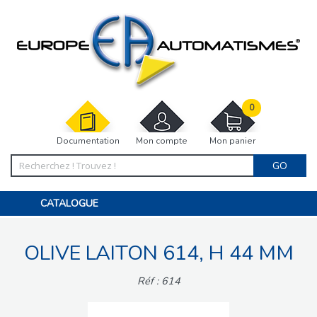
0
Documentation
Mon compte
Mon panier
GO
CATALOGUE
PORTAIL, PORTILLON, CLÔTURE, PERGOLA
PORTE DE GARAGE, RIDEAU
OLIVE LAITON 614, H 44 MM
MOTORISATIONS
ACCESSOIRES ET ELECTRONIQUES
BARRIÈRES PARKING
Réf : 614
INTERPHONES VISIOPHONES
PIÈCES DÉTACHÉES