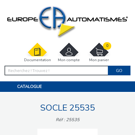
0
Documentation
Mon compte
Mon panier
GO
CATALOGUE
PORTAIL, PORTILLON, CLÔTURE, PERGOLA
PORTE DE GARAGE, RIDEAU
SOCLE 25535
MOTORISATIONS
ACCESSOIRES ET ELECTRONIQUES
BARRIÈRES PARKING
Réf : 25535
INTERPHONES VISIOPHONES
PIÈCES DÉTACHÉES