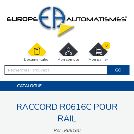
0
Documentation
Mon compte
Mon panier
GO
CATALOGUE
PORTAIL, PORTILLON, CLÔTURE, PERGOLA
PORTE DE GARAGE, RIDEAU
RACCORD R0616C POUR
MOTORISATIONS
ACCESSOIRES ET ELECTRONIQUES
BARRIÈRES PARKING
RAIL
INTERPHONES VISIOPHONES
PIÈCES DÉTACHÉES
Réf : R0616C