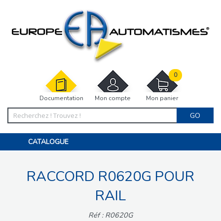
0
Documentation
Mon compte
Mon panier
GO
CATALOGUE
PORTAIL, PORTILLON, CLÔTURE, PERGOLA
PORTE DE GARAGE, RIDEAU
RACCORD R0620G POUR
MOTORISATIONS
ACCESSOIRES ET ELECTRONIQUES
BARRIÈRES PARKING
RAIL
INTERPHONES VISIOPHONES
PIÈCES DÉTACHÉES
Réf : R0620G