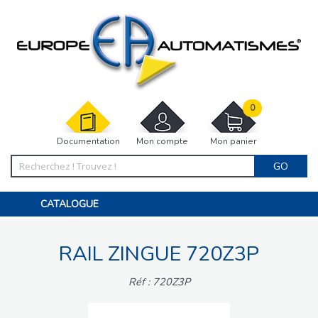
0
Documentation
Mon compte
Mon panier
GO
CATALOGUE
PORTAIL, PORTILLON, CLÔTURE, PERGOLA
PORTE DE GARAGE, RIDEAU
RAIL ZINGUE 720Z3P
MOTORISATIONS
ACCESSOIRES ET ELECTRONIQUES
BARRIÈRES PARKING
Réf : 720Z3P
INTERPHONES VISIOPHONES
PIÈCES DÉTACHÉES