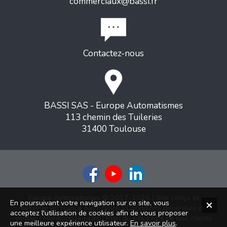
commerciaux@bassi.fr
Contactez-nous
BASSI SAS - Europe Automatismes
113 chemin des Tuileries
31400 Toulouse
Europe Automatismes © 2017-2026 | Site conçu et
En poursuivant votre navigation sur ce site, vous
hébergé en France par
Creapli
|
Conditions générales de
acceptez l'utilisation de cookies afin de vous proposer
ventes
|
Mentions légales
|
Plan du site
|
Avis de nos clients
une meilleure expérience utilisateur.
En savoir plus
.