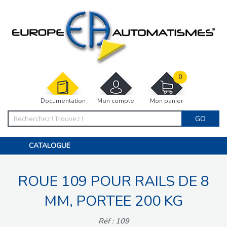
0
Documentation
Mon compte
Mon panier
GO
CATALOGUE
PORTAIL, PORTILLON, CLÔTURE, PERGOLA
PORTE DE GARAGE, RIDEAU
ROUE 109 POUR RAILS DE 8
MOTORISATIONS
ACCESSOIRES ET ELECTRONIQUES
BARRIÈRES PARKING
MM, PORTEE 200 KG
INTERPHONES VISIOPHONES
PIÈCES DÉTACHÉES
Réf : 109