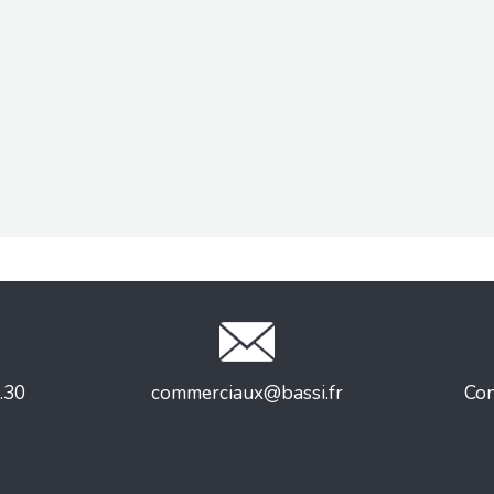
.30
commerciaux@bassi.fr
Con