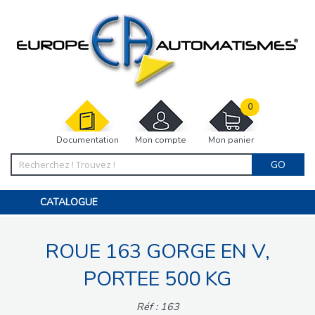
0
Documentation
Mon compte
Mon panier
GO
CATALOGUE
PORTAIL, PORTILLON, CLÔTURE, PERGOLA
PORTE DE GARAGE, RIDEAU
ROUE 163 GORGE EN V,
MOTORISATIONS
ACCESSOIRES ET ELECTRONIQUES
BARRIÈRES PARKING
PORTEE 500 KG
INTERPHONES VISIOPHONES
PIÈCES DÉTACHÉES
Réf : 163