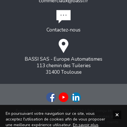
commerciaux@bassi.fr
Contactez-nous
BASSI SAS - Europe Automatismes
113 chemin des Tuileries
31400 Toulouse
Europe Automatismes © 2017-2026 | Site conçu et
En poursuivant votre navigation sur ce site, vous
hébergé en France par
Creapli
|
Conditions générales de
acceptez l'utilisation de cookies afin de vous proposer
ventes
|
Mentions légales
|
Plan du site
|
Avis de nos clients
une meilleure expérience utilisateur.
En savoir plus
.