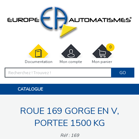
0
Documentation
Mon compte
Mon panier
GO
CATALOGUE
PORTAIL, PORTILLON, CLÔTURE, PERGOLA
PORTE DE GARAGE, RIDEAU
ROUE 169 GORGE EN V,
MOTORISATIONS
ACCESSOIRES ET ELECTRONIQUES
BARRIÈRES PARKING
PORTEE 1500 KG
INTERPHONES VISIOPHONES
PIÈCES DÉTACHÉES
Réf : 169