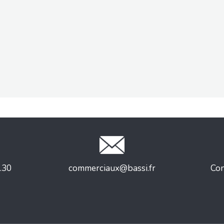
.30
commerciaux@bassi.fr
Con