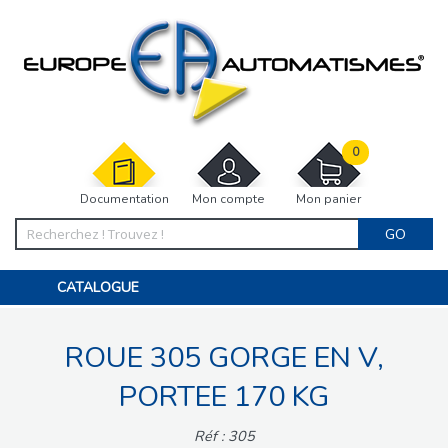
0
Documentation
Mon compte
Mon panier
GO
CATALOGUE
PORTAIL, PORTILLON, CLÔTURE, PERGOLA
PORTE DE GARAGE, RIDEAU
ROUE 305 GORGE EN V,
MOTORISATIONS
ACCESSOIRES ET ELECTRONIQUES
BARRIÈRES PARKING
PORTEE 170 KG
INTERPHONES VISIOPHONES
PIÈCES DÉTACHÉES
Réf : 305