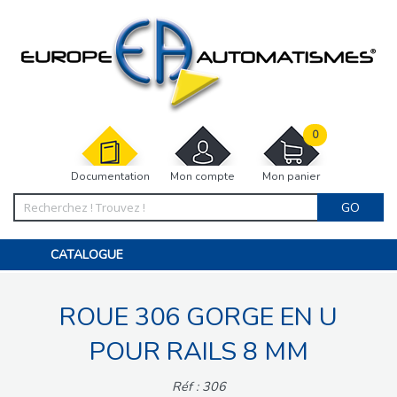
0
Documentation
Mon compte
Mon panier
GO
CATALOGUE
PORTAIL, PORTILLON, CLÔTURE, PERGOLA
PORTE DE GARAGE, RIDEAU
ROUE 306 GORGE EN U
MOTORISATIONS
ACCESSOIRES ET ELECTRONIQUES
BARRIÈRES PARKING
POUR RAILS 8 MM
INTERPHONES VISIOPHONES
PIÈCES DÉTACHÉES
Réf : 306