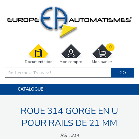
0
Documentation
Mon compte
Mon panier
GO
CATALOGUE
PORTAIL, PORTILLON, CLÔTURE, PERGOLA
PORTE DE GARAGE, RIDEAU
ROUE 314 GORGE EN U
MOTORISATIONS
ACCESSOIRES ET ELECTRONIQUES
BARRIÈRES PARKING
POUR RAILS DE 21 MM
INTERPHONES VISIOPHONES
PIÈCES DÉTACHÉES
Réf : 314