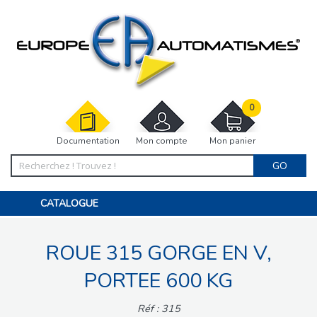
0
Documentation
Mon compte
Mon panier
GO
CATALOGUE
PORTAIL, PORTILLON, CLÔTURE, PERGOLA
PORTE DE GARAGE, RIDEAU
ROUE 315 GORGE EN V,
MOTORISATIONS
ACCESSOIRES ET ELECTRONIQUES
BARRIÈRES PARKING
PORTEE 600 KG
INTERPHONES VISIOPHONES
PIÈCES DÉTACHÉES
Réf : 315