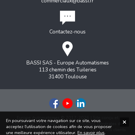
commerciaux@bassi.fr
Contactez-nous
BASSI SAS - Europe Automatismes
113 chemin des Tuileries
31400 Toulouse
Europe Automatismes © 2017-2026 | Site conçu et
En poursuivant votre navigation sur ce site, vous
hébergé en France par
Creapli
|
Conditions générales de
acceptez l'utilisation de cookies afin de vous proposer
ventes
|
Mentions légales
|
Plan du site
|
Avis de nos clients
une meilleure expérience utilisateur.
En savoir plus
.