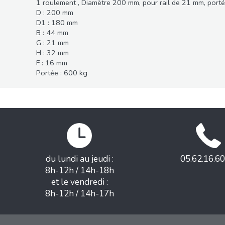
1 roulement , Diamètre 200 mm, pour rail de 21 mm, port
D : 200 mm
D1 : 180 mm
B : 44 mm
G : 21 mm
H : 32 mm
F : 16 mm
Portée : 600 kg
du lundi au jeudi :
05.62.16.60
8h-12h / 14h-18h
et le vendredi :
8h-12h / 14h-17h