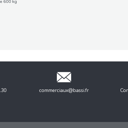
ée 600 kg
.30
commerciaux@bassi.fr
Con