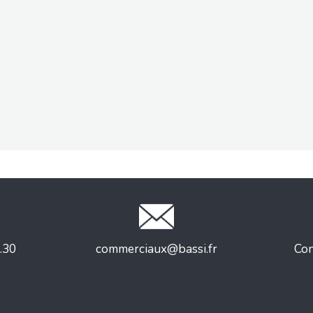
.30
commerciaux@bassi.fr
Con