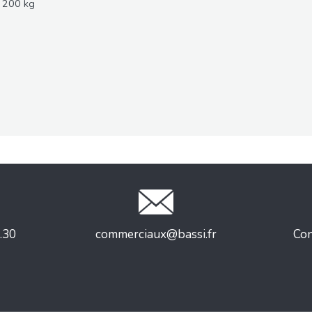
e 200 kg
.30
commerciaux@bassi.fr
Con