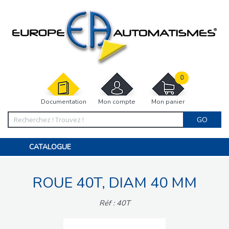
0
Documentation
Mon compte
Mon panier
GO
CATALOGUE
PORTAIL, PORTILLON, CLÔTURE, PERGOLA
PORTE DE GARAGE, RIDEAU
ROUE 40T, DIAM 40 MM
MOTORISATIONS
ACCESSOIRES ET ELECTRONIQUES
BARRIÈRES PARKING
Réf : 40T
INTERPHONES VISIOPHONES
PIÈCES DÉTACHÉES