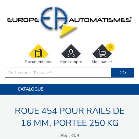
0
Documentation
Mon compte
Mon panier
GO
CATALOGUE
PORTAIL, PORTILLON, CLÔTURE, PERGOLA
PORTE DE GARAGE, RIDEAU
ROUE 454 POUR RAILS DE
MOTORISATIONS
ACCESSOIRES ET ELECTRONIQUES
BARRIÈRES PARKING
16 MM, PORTEE 250 KG
INTERPHONES VISIOPHONES
PIÈCES DÉTACHÉES
Réf : 454