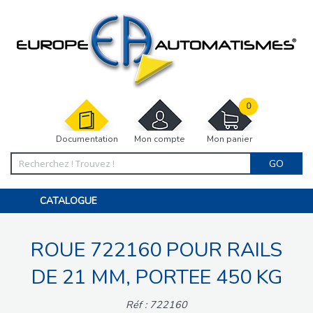
0
Documentation
Mon compte
Mon panier
GO
CATALOGUE
PORTAIL, PORTILLON, CLÔTURE, PERGOLA
PORTE DE GARAGE, RIDEAU
ROUE 722160 POUR RAILS
MOTORISATIONS
ACCESSOIRES ET ELECTRONIQUES
BARRIÈRES PARKING
DE 21 MM, PORTEE 450 KG
INTERPHONES VISIOPHONES
PIÈCES DÉTACHÉES
Réf : 722160