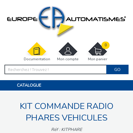
0
Documentation
Mon compte
Mon panier
GO
CATALOGUE
PORTAIL, PORTILLON, CLÔTURE, PERGOLA
PORTE DE GARAGE, RIDEAU
KIT COMMANDE RADIO
MOTORISATIONS
ACCESSOIRES ET ELECTRONIQUES
BARRIÈRES PARKING
PHARES VEHICULES
INTERPHONES VISIOPHONES
PIÈCES DÉTACHÉES
Réf : KITPHARE