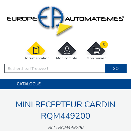
0
Documentation
Mon compte
Mon panier
GO
CATALOGUE
PORTAIL, PORTILLON, CLÔTURE, PERGOLA
PORTE DE GARAGE, RIDEAU
MINI RECEPTEUR CARDIN
MOTORISATIONS
ACCESSOIRES ET ELECTRONIQUES
BARRIÈRES PARKING
RQM449200
INTERPHONES VISIOPHONES
PIÈCES DÉTACHÉES
Réf : RQM449200