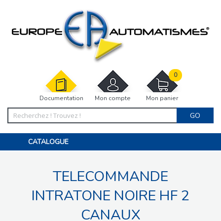
0
Documentation
Mon compte
Mon panier
GO
CATALOGUE
PORTAIL, PORTILLON, CLÔTURE, PERGOLA
PORTE DE GARAGE, RIDEAU
TELECOMMANDE
MOTORISATIONS
ACCESSOIRES ET ELECTRONIQUES
BARRIÈRES PARKING
INTRATONE NOIRE HF 2
INTERPHONES VISIOPHONES
PIÈCES DÉTACHÉES
CANAUX