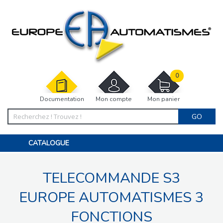
0
Documentation
Mon compte
Mon panier
GO
CATALOGUE
PORTAIL, PORTILLON, CLÔTURE, PERGOLA
PORTE DE GARAGE, RIDEAU
TELECOMMANDE S3
MOTORISATIONS
ACCESSOIRES ET ELECTRONIQUES
BARRIÈRES PARKING
EUROPE AUTOMATISMES 3
INTERPHONES VISIOPHONES
PIÈCES DÉTACHÉES
FONCTIONS