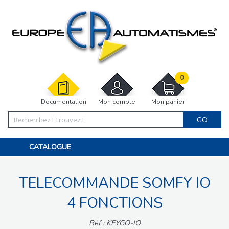
0
Documentation
Mon compte
Mon panier
GO
CATALOGUE
PORTAIL, PORTILLON, CLÔTURE, PERGOLA
PORTE DE GARAGE, RIDEAU
TELECOMMANDE SOMFY IO
MOTORISATIONS
ACCESSOIRES ET ELECTRONIQUES
BARRIÈRES PARKING
4 FONCTIONS
INTERPHONES VISIOPHONES
PIÈCES DÉTACHÉES
Réf : KEYGO-IO