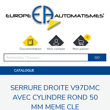
0
Documentation
Mon compte
Mon panier
GO
CATALOGUE
PORTAIL, PORTILLON, CLÔTURE, PERGOLA
PORTE DE GARAGE, RIDEAU
SERRURE DROITE V97DMC
MOTORISATIONS
ACCESSOIRES ET ELECTRONIQUES
BARRIÈRES PARKING
AVEC CYLINDRE ROND 50
INTERPHONES VISIOPHONES
PIÈCES DÉTACHÉES
MM MEME CLE