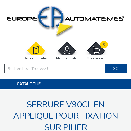
0
Documentation
Mon compte
Mon panier
GO
CATALOGUE
PORTAIL, PORTILLON, CLÔTURE, PERGOLA
PORTE DE GARAGE, RIDEAU
SERRURE V90CL EN
MOTORISATIONS
ACCESSOIRES ET ELECTRONIQUES
BARRIÈRES PARKING
APPLIQUE POUR FIXATION
INTERPHONES VISIOPHONES
PIÈCES DÉTACHÉES
SUR PILIER