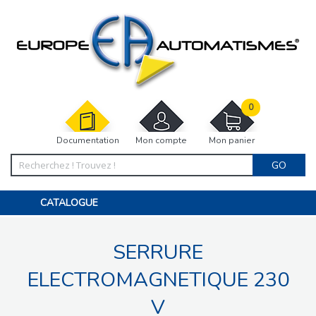
0
Documentation
Mon compte
Mon panier
GO
CATALOGUE
PORTAIL, PORTILLON, CLÔTURE, PERGOLA
PORTE DE GARAGE, RIDEAU
SERRURE
MOTORISATIONS
ACCESSOIRES ET ELECTRONIQUES
BARRIÈRES PARKING
ELECTROMAGNETIQUE 230
INTERPHONES VISIOPHONES
PIÈCES DÉTACHÉES
V