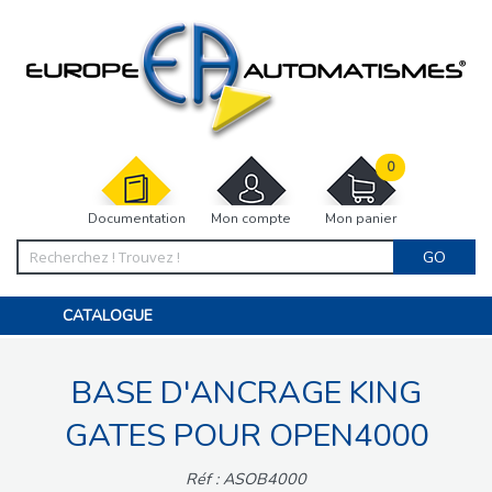
0
Documentation
Mon compte
Mon panier
GO
CATALOGUE
PORTAIL, PORTILLON, CLÔTURE, PERGOLA
PORTE DE GARAGE, RIDEAU
BASE D'ANCRAGE KING
MOTORISATIONS
ACCESSOIRES ET ELECTRONIQUES
BARRIÈRES PARKING
GATES POUR OPEN4000
INTERPHONES VISIOPHONES
PIÈCES DÉTACHÉES
Réf : ASOB4000