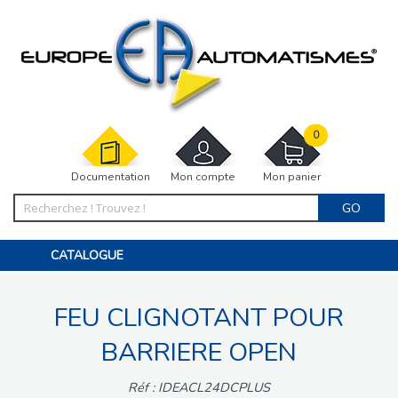
0
Documentation
Mon compte
Mon panier
GO
CATALOGUE
PORTAIL, PORTILLON, CLÔTURE, PERGOLA
PORTE DE GARAGE, RIDEAU
FEU CLIGNOTANT POUR
MOTORISATIONS
ACCESSOIRES ET ELECTRONIQUES
BARRIÈRES PARKING
BARRIERE OPEN
INTERPHONES VISIOPHONES
PIÈCES DÉTACHÉES
Réf : IDEACL24DCPLUS