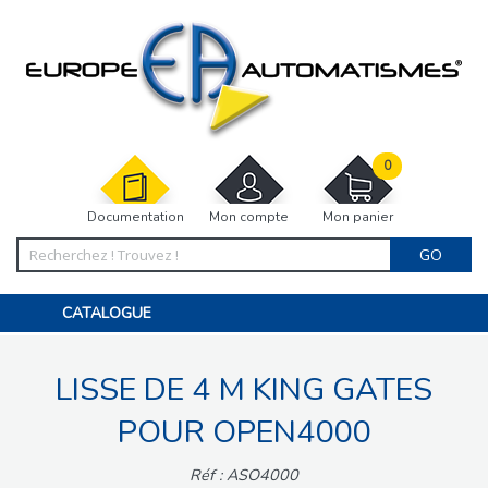
0
Documentation
Mon compte
Mon panier
GO
CATALOGUE
PORTAIL, PORTILLON, CLÔTURE, PERGOLA
PORTE DE GARAGE, RIDEAU
LISSE DE 4 M KING GATES
MOTORISATIONS
ACCESSOIRES ET ELECTRONIQUES
BARRIÈRES PARKING
POUR OPEN4000
INTERPHONES VISIOPHONES
PIÈCES DÉTACHÉES
Réf : ASO4000