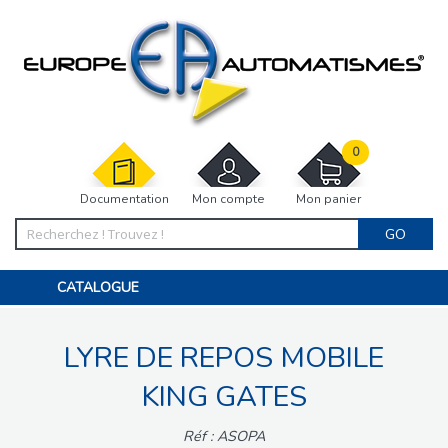
0
Documentation
Mon compte
Mon panier
GO
CATALOGUE
PORTAIL, PORTILLON, CLÔTURE, PERGOLA
PORTE DE GARAGE, RIDEAU
LYRE DE REPOS MOBILE
MOTORISATIONS
ACCESSOIRES ET ELECTRONIQUES
BARRIÈRES PARKING
KING GATES
INTERPHONES VISIOPHONES
PIÈCES DÉTACHÉES
Réf : ASOPA