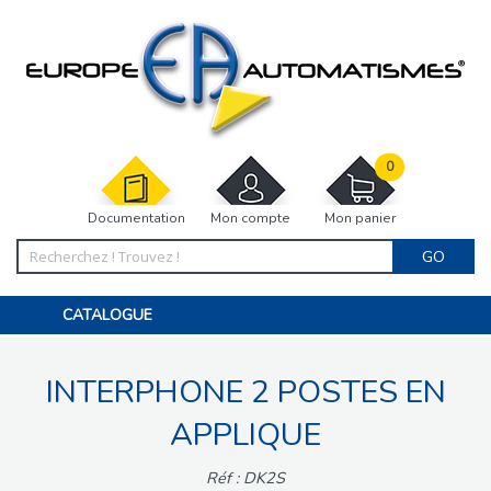
0
Documentation
Mon compte
Mon panier
GO
CATALOGUE
PORTAIL, PORTILLON, CLÔTURE, PERGOLA
PORTE DE GARAGE, RIDEAU
INTERPHONE 2 POSTES EN
MOTORISATIONS
ACCESSOIRES ET ELECTRONIQUES
BARRIÈRES PARKING
APPLIQUE
INTERPHONES VISIOPHONES
PIÈCES DÉTACHÉES
Réf : DK2S