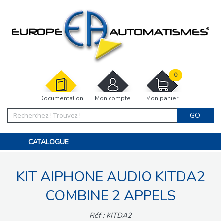
0
Documentation
Mon compte
Mon panier
GO
CATALOGUE
PORTAIL, PORTILLON, CLÔTURE, PERGOLA
PORTE DE GARAGE, RIDEAU
KIT AIPHONE AUDIO KITDA2
MOTORISATIONS
ACCESSOIRES ET ELECTRONIQUES
BARRIÈRES PARKING
COMBINE 2 APPELS
INTERPHONES VISIOPHONES
PIÈCES DÉTACHÉES
Réf : KITDA2