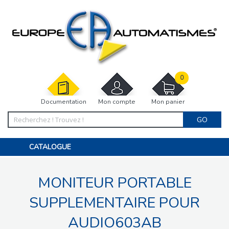
0
Documentation
Mon compte
Mon panier
GO
CATALOGUE
PORTAIL, PORTILLON, CLÔTURE, PERGOLA
PORTE DE GARAGE, RIDEAU
MONITEUR PORTABLE
MOTORISATIONS
ACCESSOIRES ET ELECTRONIQUES
BARRIÈRES PARKING
SUPPLEMENTAIRE POUR
INTERPHONES VISIOPHONES
PIÈCES DÉTACHÉES
AUDIO603AB