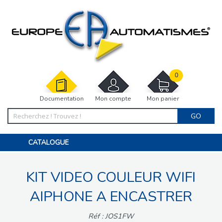
0
Documentation
Mon compte
Mon panier
GO
CATALOGUE
PORTAIL, PORTILLON, CLÔTURE, PERGOLA
PORTE DE GARAGE, RIDEAU
KIT VIDEO COULEUR WIFI
MOTORISATIONS
ACCESSOIRES ET ELECTRONIQUES
BARRIÈRES PARKING
AIPHONE A ENCASTRER
INTERPHONES VISIOPHONES
PIÈCES DÉTACHÉES
Réf : JOS1FW