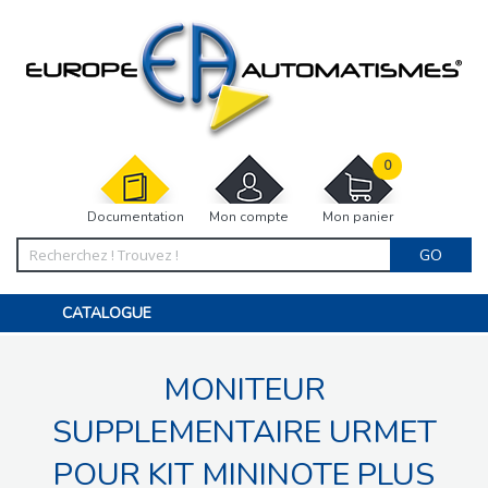
0
Documentation
Mon compte
Mon panier
GO
CATALOGUE
PORTAIL, PORTILLON, CLÔTURE, PERGOLA
PORTE DE GARAGE, RIDEAU
MONITEUR
MOTORISATIONS
ACCESSOIRES ET ELECTRONIQUES
BARRIÈRES PARKING
SUPPLEMENTAIRE URMET
INTERPHONES VISIOPHONES
PIÈCES DÉTACHÉES
POUR KIT MININOTE PLUS