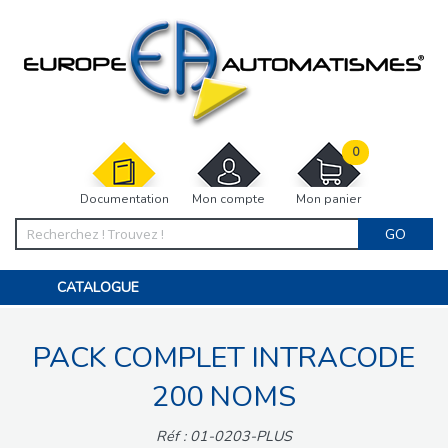
0
Documentation
Mon compte
Mon panier
GO
CATALOGUE
PORTAIL, PORTILLON, CLÔTURE, PERGOLA
PORTE DE GARAGE, RIDEAU
PACK COMPLET INTRACODE
MOTORISATIONS
ACCESSOIRES ET ELECTRONIQUES
BARRIÈRES PARKING
200 NOMS
INTERPHONES VISIOPHONES
PIÈCES DÉTACHÉES
Réf : 01-0203-PLUS