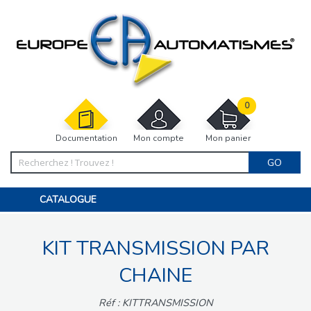
0
Documentation
Mon compte
Mon panier
GO
CATALOGUE
PORTAIL, PORTILLON, CLÔTURE, PERGOLA
PORTE DE GARAGE, RIDEAU
KIT TRANSMISSION PAR
MOTORISATIONS
ACCESSOIRES ET ELECTRONIQUES
BARRIÈRES PARKING
CHAINE
INTERPHONES VISIOPHONES
PIÈCES DÉTACHÉES
Réf : KITTRANSMISSION