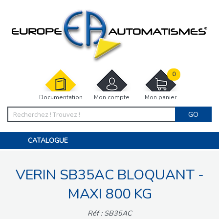
0
Documentation
Mon compte
Mon panier
GO
CATALOGUE
PORTAIL, PORTILLON, CLÔTURE, PERGOLA
PORTE DE GARAGE, RIDEAU
VERIN SB35AC BLOQUANT -
MOTORISATIONS
ACCESSOIRES ET ELECTRONIQUES
BARRIÈRES PARKING
MAXI 800 KG
INTERPHONES VISIOPHONES
PIÈCES DÉTACHÉES
Réf : SB35AC