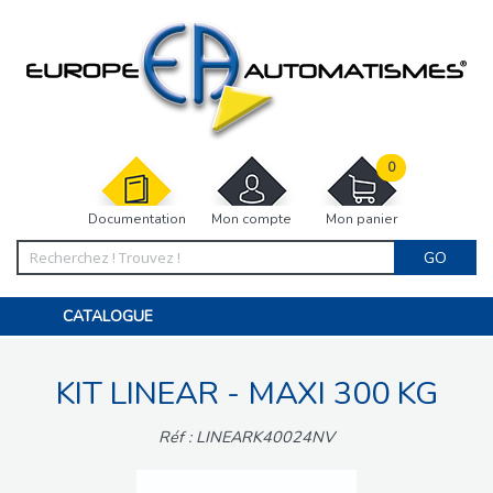
0
Documentation
Mon compte
Mon panier
GO
CATALOGUE
PORTAIL, PORTILLON, CLÔTURE, PERGOLA
PORTE DE GARAGE, RIDEAU
KIT LINEAR - MAXI 300 KG
MOTORISATIONS
ACCESSOIRES ET ELECTRONIQUES
BARRIÈRES PARKING
Réf : LINEARK40024NV
INTERPHONES VISIOPHONES
PIÈCES DÉTACHÉES