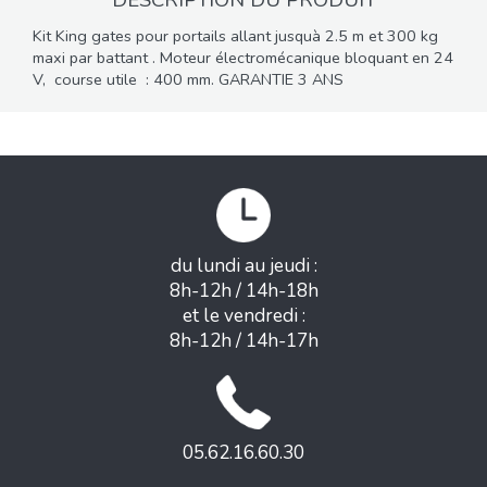
DESCRIPTION DU PRODUIT
Kit King gates pour portails allant jusquà 2.5 m et 300 kg
maxi par battant . Moteur électromécanique bloquant en 24
V, course utile : 400 mm. GARANTIE 3 ANS
du lundi au jeudi :
8h-12h / 14h-18h
et le vendredi :
8h-12h / 14h-17h
05.62.16.60.30