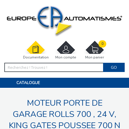
0
Documentation
Mon compte
Mon panier
GO
CATALOGUE
PORTAIL, PORTILLON, CLÔTURE, PERGOLA
PORTE DE GARAGE, RIDEAU
MOTEUR PORTE DE
MOTORISATIONS
ACCESSOIRES ET ELECTRONIQUES
BARRIÈRES PARKING
GARAGE ROLLS 700 , 24 V,
INTERPHONES VISIOPHONES
PIÈCES DÉTACHÉES
KING GATES POUSSEE 700 N